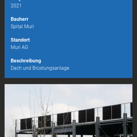
i
2021
g
a
Bauherr
t
Spital Muri
i
o
Standort
n
Muri AG
Beschreibung
Dach und Brüstungsanlage