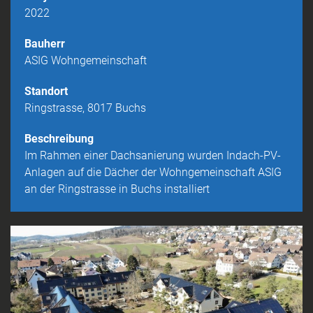
i
2022
g
a
Bauherr
t
ASIG Wohngemeinschaft
i
o
Standort
n
Ringstrasse, 8017 Buchs
Beschreibung
Im Rahmen einer Dachsanierung wurden Indach-PV-
Anlagen auf die Dächer der Wohngemeinschaft ASIG
an der Ringstrasse in Buchs installiert